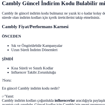
Cambly Güncel İndirim Kodu Bulabilir m
Cambly ile güncel indirim kodu bulmanız ne yazık ki o kadar kolay değ
sürede olan indirim kodları için içerik üreticilerini takip etmelisiniz.
Cambly Fiyat/Performans Karnesi
ÖNCEDEN
Sık ve Öngörülebilir Kampanyalar
Uzun Süreli İndirim Dönemleri
ŞİMDİ
Kısa Süreli ve Sınırlı Kodlar
Influencer Takibi Zorunluluğu
?
Soru:
En güncel Cambly indirim kodu nedir?
✅
Yanıt:
Cambly indirim kodları çoğunlukla
influencerlar
aracılığıyla paylaşıl
avantajı çok sınırlıdır. Güncel kodlar için Cambly’nin resmi promosyon s