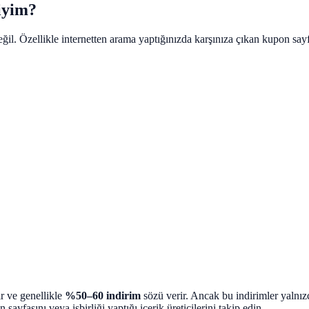
iyim?
il. Özellikle internetten arama yaptığınızda karşınıza çıkan kupon sayf
ır ve genellikle
%50–60 indirim
sözü verir. Ancak bu indirimler yalnızc
ayfasını veya işbirliği yaptığı içerik üreticilerini takip edin.