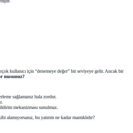
iştir.
irçok kullanıcı için “denemeye değer” bir seviyeye gelir. Ancak bir
ıyor musunuz?
lerleme sağlamanız hala zordur.
r.
 bildirim mekanizması sunulmaz.
kibi alamıyorsanız, bu yatırım ne kadar mantıklıdır?