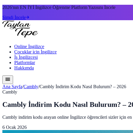
2026'nın
EN İYİ
İngilizce Öğrenme Platform Yazısını İncele
Şimdi İncele
Online İngilizce
Çocuklar için İngilizce
İş İngilizcesi
Platformlar
Hakkımda
Ana Sayfa
/
Cambly
/
Cambly İndirim Kodu Nasıl Bulurum? – 2026
Cambly
Cambly İndirim Kodu Nasıl Bulurum? – 2
Cambly indirim kodu arayan online İngilizce öğrencileri sizler için e
6 Ocak 2026