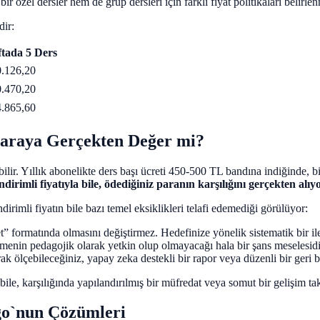
zel dersler hem de grup dersleri için farklı fiyat politikaları belirlenm
dir:
tada 5 Ders
.126,20
.470,20
.865,60
Paraya Gerçekten Değer mi?
lir. Yıllık abonelikte ders başı ücreti 450-500 TL bandına indiğinde, b
ndirimli fiyatıyla bile, ödediğiniz paranın karşılığını gerçekten al
irimli fiyatın bile bazı temel eksiklikleri telafi edemediği görülüyor:
et” formatında olmasını değiştirmez. Hedefinize yönelik sistematik bir i
tmenin pedagojik olarak yetkin olup olmayacağı hala bir şans meselesidi
k ölçebileceğiniz, yapay zeka destekli bir rapor veya düzenli bir geri
bile, karşılığında yapılandırılmış bir müfredat veya somut bir gelişim ta
go`nun Çözümleri