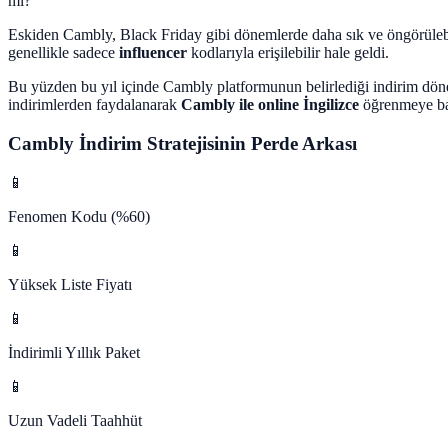
mi?
Eskiden Cambly, Black Friday gibi dönemlerde daha sık ve öngörülebi
genellikle sadece
influencer
kodlarıyla erişilebilir hale geldi.
Bu yüzden bu yıl içinde Cambly platformunun belirlediği indirim dö
indirimlerden faydalanarak
Cambly ile online İngilizce
öğrenmeye baş
Cambly İndirim Stratejisinin Perde Arkası
📱
Fenomen Kodu (%60)
📱
Yüksek Liste Fiyatı
📱
İndirimli Yıllık Paket
📱
Uzun Vadeli Taahhüt