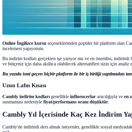
Online İngilizce kursu
seçeneklerinden popüler bir platform olan Cam
incelemesi yapıyorum.
Bu indirim kodları gerçekten işe yarıyor mu ve en önemlisi, indirimli f
ve bütçeniz için daha akıllıca olabilecek alternatifleri sizin için analiz 
Bu yazıda ismi geçen hiçbir platform ile bir iş birliği yapılmadan 
Uzun Lafın Kısası
Cambly indirim kodları
genellikle
influencerlar
aracılığıyla ve
en 
sunmaması nedeniyle
fiyat/performans oranı düşüktür
.
Cambly Yıl İçerisinde Kaç Kez İndirim Ya
Cambly'de indirimli ders almak isteyenler, genellikle sosyal medyadak