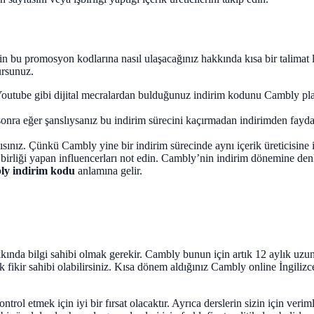
in bu promosyon kodlarına nasıl ulaşacağınız hakkında kısa bir talimat
ursunuz.
outube gibi dijital mecralardan bulduğunuz indirim kodunu Cambly pla
onra eğer şanslıysanız bu indirim sürecini kaçırmadan indirimden fayda
ınız. Çünkü Cambly yine bir indirim sürecinde aynı içerik üreticisine 
ş birliği yapan influencerları not edin. Cambly’nin indirim dönemine de
ly indirim kodu
anlamına gelir.
ında bilgi sahibi olmak gerekir. Cambly bunun için artık 12 aylık uzun 
 fikir sahibi olabilirsiniz. Kısa dönem aldığınız Cambly online İngilizc
trol etmek için iyi bir fırsat olacaktır. Ayrıca derslerin sizin için ver