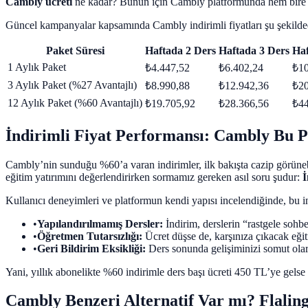
Cambly ücreti
ne kadar? Bunun için Cambly platformunda hem bire bir ö
Güncel kampanyalar kapsamında Cambly indirimli fiyatları şu şekilde
Paket Süresi
Haftada 2 Ders
Haftada 3 Ders
Haf
1 Aylık Paket
₺4.447,52
₺6.402,24
₺10
3 Aylık Paket (%27 Avantajlı)
₺8.990,88
₺12.942,36
₺20
12 Aylık Paket (%60 Avantajlı)
₺19.705,92
₺28.366,56
₺44
İndirimli Fiyat Performansı: Cambly Bu 
Cambly’nin sunduğu %60’a varan indirimler, ilk bakışta cazip görünebi
eğitim yatırımını değerlendirirken sormamız gereken asıl soru şudur:
İ
Kullanıcı deneyimleri ve platformun kendi yapısı incelendiğinde, bu ind
•
Yapılandırılmamış Dersler:
İndirim, derslerin “rastgele sohb
•
Öğretmen Tutarsızlığı:
Ücret düşse de, karşınıza çıkacak eği
•
Geri Bildirim Eksikliği:
Ders sonunda gelişiminizi somut olara
Yani, yıllık abonelikte %60 indirimle ders başı ücreti 450 TL’ye gelse 
Cambly Benzeri Alternatif Var mı? Flalin