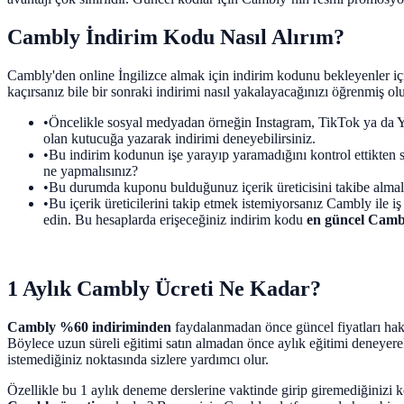
Cambly İndirim Kodu Nasıl Alırım?
Cambly'den online İngilizce almak için indirim kodunu bekleyenler iç
kaçırsanız bile bir sonraki indirimi nasıl yakalayacağınızı öğrenmiş ol
•
Öncelikle sosyal medyadan örneğin Instagram, TikTok ya da Y
olan kutucuğa yazarak indirimi deneyebilirsiniz.
•
Bu indirim kodunun işe yarayıp yaramadığını kontrol ettikten s
ne yapmalısınız?
•
Bu durumda kuponu bulduğunuz içerik üreticisini takibe almalıs
•
Bu içerik üreticilerini takip etmek istemiyorsanız Cambly ile i
edin. Bu hesaplarda erişeceğiniz indirim kodu
en güncel Camb
1 Aylık Cambly Ücreti Ne Kadar?
Cambly %60 indiriminden
faydalanmadan önce güncel fiyatları hakk
Böylece uzun süreli eğitimi satın almadan önce aylık eğitimi deneyerek
istemediğiniz noktasında sizlere yardımcı olur.
Özellikle bu 1 aylık deneme derslerine vaktinde girip giremediğinizi kon