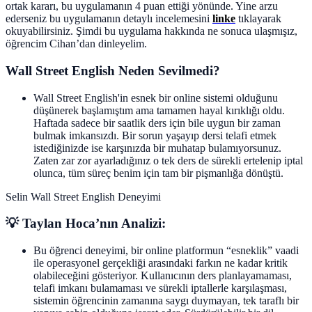
ortak kararı, bu uygulamanın 4 puan ettiği yönünde. Yine arzu
ederseniz bu uygulamanın detaylı incelemesini
linke
tıklayarak
okuyabilirsiniz. Şimdi bu uygulama hakkında ne sonuca ulaşmışız,
öğrencim Cihan’dan dinleyelim.
Wall Street English Neden Sevilmedi?
Wall Street English'in esnek bir online sistemi olduğunu
düşünerek başlamıştım ama tamamen hayal kırıklığı oldu.
Haftada sadece bir saatlik ders için bile uygun bir zaman
bulmak imkansızdı. Bir sorun yaşayıp dersi telafi etmek
istediğinizde ise karşınızda bir muhatap bulamıyorsunuz.
Zaten zar zor ayarladığınız o tek ders de sürekli ertelenip iptal
olunca, tüm süreç benim için tam bir pişmanlığa dönüştü.
Selin Wall Street English Deneyimi
💡 Taylan Hoca’nın Analizi:
Bu öğrenci deneyimi, bir online platformun “esneklik” vaadi
ile operasyonel gerçekliği arasındaki farkın ne kadar kritik
olabileceğini gösteriyor. Kullanıcının ders planlayamaması,
telafi imkanı bulamaması ve sürekli iptallerle karşılaşması,
sistemin öğrencinin zamanına saygı duymayan, tek taraflı bir