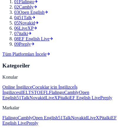
01
Flalingo
02
Cambly
03
Open English
04
51Talk
05
Novakid
06
LiveXP
07
italki
08
EF English Live
09
Preply
Tüm Platformları İncele
Kategoriler
Konular
Online İngilizce
Çocuklar için İngilizce
İş
İngilizcesi
IELTS
TOEFL
Flalingo
Cambly
Open
English
51Talk
Novakid
LiveXP
italki
EF English Live
Preply
Markalar
Flalingo
Cambly
Open English
51Talk
Novakid
LiveXP
italki
EF
English Live
Preply