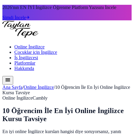
2026'nın
EN İYİ
İngilizce Öğrenme Platform Yazısını İncele
Şimdi İncele
Online İngilizce
Çocuklar için İngilizce
İş İngilizcesi
Platformlar
Hakkımda
Ana Sayfa
/
Online İngilizce
/
10 Öğrencim İle En İyi Online İngilizce
Kursu Tavsiye
Online İngilizce
Cambly
10 Öğrencim İle En İyi Online İngilizce
Kursu Tavsiye
En iyi online İngilizce kursları hangisi diye soruyorsanız, yanıtı