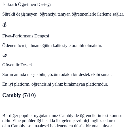
İstikrarlı Öğretmen Desteği
Sürekli değişmeyen, öğrenciyi tanıyan öğretmenlerle ilerleme sağlar.
💰
Fiyat-Performans Dengesi
Ödenen ücret, alınan eğitim kalitesiyle orantılı olmalıdır.
🤝
Güvenilir Destek
Sorun anında ulaşılabilir, çözüm odaklı bir destek ekibi sunar.
En iyi platform, öğrencisini yalnız bırakmayan platformdur.
Cambly (7/10)
Bir diğer popüler uygulamamız Cambly de öğrencilerin test konusu
oldu. Yine popülerliği ile akla ilk gelen çevrimiçi İngilizce kursu
olan Cambly ise, maalesef beklenenden düşük bir puan alıyor.