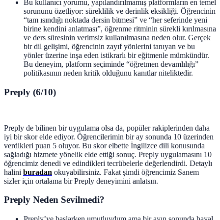
Bu kullanıcı yorumu, yapılandırılmamış platformların en temel
sorununu özetliyor: süreklilik ve derinlik eksikliği. Öğrencinin
“tam ısındığı noktada dersin bitmesi” ve “her seferinde yeni
birine kendini anlatması”, öğrenme ritminin sürekli kırılmasına
ve ders süresinin verimsiz kullanılmasına neden olur. Gerçek
bir dil gelişimi, öğrencinin zayıf yönlerini tanıyan ve bu
yönler üzerine inşa eden istikrarlı bir eğitmenle mümkündür.
Bu deneyim, platform seçiminde “öğretmen devamlılığı”
politikasının neden kritik olduğunu kanıtlar niteliktedir.
Preply (6/10)
Preply de bilinen bir uygulama olsa da, popüler rakiplerinden daha
iyi bir skor elde ediyor. Öğrencilerimin bir ay sonunda 10 üzerinden
verdikleri puan 5 oluyor. Bu skor elbette İngilizce dili konusunda
sağladığı hizmete yönelik elde ettiği sonuç. Preply uygulamasını 10
öğrencimiz denedi ve edindikleri tecrübelerle değerlendirdi. Detaylı
halini
buradan
okuyabilirsiniz. Fakat şimdi öğrencimiz Sanem
sizler için ortalama bir Preply deneyimini anlatsın.
Preply Neden Sevilmedi?
Preply’ye başlarken umutluydum ama bir ayın sonunda hayal