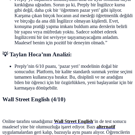
kırıklığına uğradım. Sorun şu ki, Preply bir İngilizce kursu
gibi değil, daha çok bir ‘öğretmen pazar yeri’ gibi işliyor.
Karşıma çıkan birçok hocanın asıl mesleği öğretmenlik değildi
ve birçoğu da ana dili İngilizce olmayan kişilerdi. Evet,
konuşma pratiği yapma imkanı buldum ama derslerin belirli
bir yapısı veya müfredatı yoktu. Sadece sohbet ederek
İngilizcemi bir üst seviyeye taşıyamayacağımı anladım.
Maalesef benim için pozitif bir deneyim olmadı.”
💡 Taylan Hoca’nın Analizi:
Preply’nin 6/10 puanı, ‘pazar yeri’ modelinin doğal bir
sonucudur. Platform, bir kalite standardı sunmak yerine seçimi
tamamen kullanıcıya bırakır. Bu, disiplinli ve ne aradığını
bilen bir öğrenci için bir özgürlükken, yeni başlayanlar için bir
karmaşaya dönüşebilir.
Wall Street English (4/10)
Online tarafını sınadığımız
Wall Street English
‘in de test sonucu
maalesef yine bir olumsuzluğa işaret ediyor. Bazı
alternatif
uygulamalardan geri kalıp, bazısıyla aynı puanı alıyor. Öğrencilerin