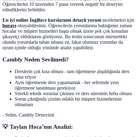
Öğrencilerim 10 üzerinden 7 puan vererek negatif bir deneyim
edindiklerini belirttiler.
En iyi online İngilizce kursl
arının deta
ylı yorum
incelemeleri için
burayı
okuyabilirsiniz. Öğrencilerin yorumlarına baktığımız zaman
hocalar ve müşteri hizmetleri başta olmak üzere pek çok konudan
şikayetçi olduklarını görüyoruz. Bu testin sonucunun internetteki
olumlu yorumlarla taban tabana zıt, fakat olumsuz yorumlar da
uyum içinde olduğu yönünde analiz yapabiliriz.
Cambly Neden Sevilmedi?
Derslerin çok kısa olması - tam öğretmene alışıldığında ders
sona eriyor
Aynı öğretmenle ders yapamamak - her seferinde yeni
öğretmene tanıtılması gerekiyor
Sürekli teknik sorunlar çıkması ve ders süresinin heba olması
Sorun çıktığında çözüm odaklı bir müşteri hizmetlerinin
olmaması
- Selim, Cambly Deneyimi
💡 Taylan Hoca’nın Analizi: