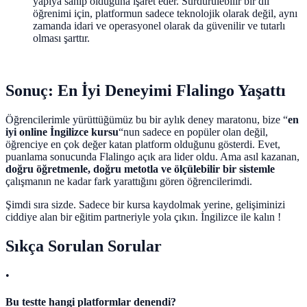
yapıya sahip olduğuna işaret eder. Sürdürülebilir bir dil
öğrenimi için, platformun sadece teknolojik olarak değil, aynı
zamanda idari ve operasyonel olarak da güvenilir ve tutarlı
olması şarttır.
Sonuç: En İyi Deneyimi Flalingo Yaşattı
Öğrencilerimle yürüttüğümüz bu bir aylık deney maratonu, bize “
en
iyi online İngilizce kursu
“nun sadece en popüler olan değil,
öğrenciye en çok değer katan platform olduğunu gösterdi. Evet,
puanlama sonucunda Flalingo açık ara lider oldu. Ama asıl kazanan,
doğru öğretmenle, doğru metotla ve ölçülebilir bir sistemle
çalışmanın ne kadar fark yarattığını gören öğrencilerimdi.
Şimdi sıra sizde. Sadece bir kursa kaydolmak yerine, gelişiminizi
ciddiye alan bir eğitim partneriyle yola çıkın. İngilizce ile kalın !
Sıkça Sorulan Sorular
•
Bu testte hangi platformlar denendi?