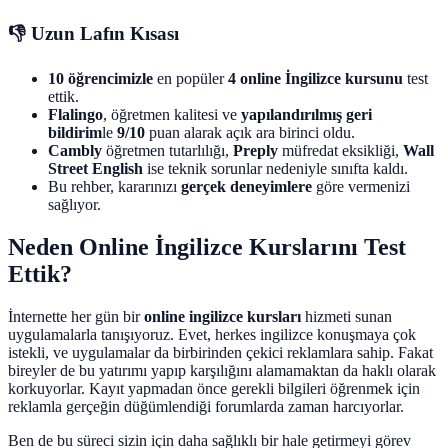
👎 Uzun Lafın Kısası
10 öğrencimizle
en popüler
4 online İngilizce kursunu
test
ettik.
Flalingo
, öğretmen kalitesi ve
yapılandırılmış geri
bildirim
le
9/10
puan alarak açık ara birinci oldu.
Cambly
öğretmen tutarlılığı,
Preply
müfredat eksikliği,
Wall
Street English
ise teknik sorunlar nedeniyle sınıfta kaldı.
Bu rehber, kararınızı
gerçek deneyimlere
göre vermenizi
sağlıyor.
Neden Online İngilizce Kurslarını Test
Ettik?
İnternette her gün bir
online ingilizce kursları
hizmeti sunan
uygulamalarla tanışıyoruz. Evet, herkes ingilizce konuşmaya çok
istekli, ve uygulamalar da birbirinden çekici reklamlara sahip. Fakat
bireyler de bu yatırımı yapıp karşılığını alamamaktan da haklı olarak
korkuyorlar. Kayıt yapmadan önce gerekli bilgileri öğrenmek için
reklamla gerçeğin düğümlendiği forumlarda zaman harcıyorlar.
Ben de bu süreci sizin için daha sağlıklı bir hale getirmeyi görev