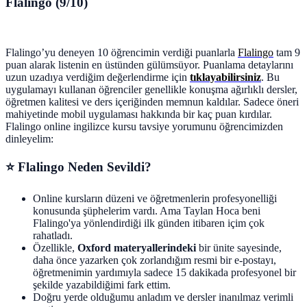
Flalingo (9/10)
Flalingo’yu deneyen 10 öğrencimin verdiği puanlarla
Flalingo
tam 9
puan alarak listenin en üstünden gülümsüyor. Puanlama detaylarını
uzun uzadıya verdiğim değerlendirme için
tıklayabilirsiniz
. Bu
uygulamayı kullanan öğrenciler genellikle konuşma ağırlıklı dersler,
öğretmen kalitesi ve ders içeriğinden memnun kaldılar. Sadece öneri
mahiyetinde mobil uygulaması hakkında bir kaç puan kırdılar.
Flalingo online ingilizce kursu tavsiye yorumunu öğrencimizden
dinleyelim:
⭐ Flalingo Neden Sevildi?
Online kursların düzeni ve öğretmenlerin profesyonelliği
konusunda şüphelerim vardı. Ama Taylan Hoca beni
Flalingo'ya yönlendirdiği ilk günden itibaren içim çok
rahatladı.
Özellikle,
Oxford materyallerindeki
bir ünite sayesinde,
daha önce yazarken çok zorlandığım resmi bir e-postayı,
öğretmenimin yardımıyla sadece 15 dakikada profesyonel bir
şekilde yazabildiğimi fark ettim.
Doğru yerde olduğumu anladım ve dersler inanılmaz verimli