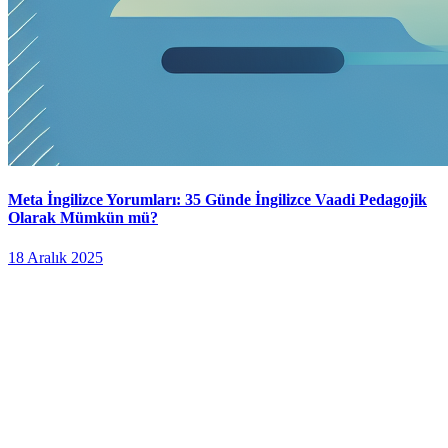
Meta İngilizce Yorumları: 35 Günde İngilizce Vaadi Pedagojik
Olarak Mümkün mü?
18 Aralık 2025